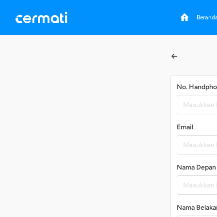
Berand
No. Handph
Email
Nama Depan
Nama Belaka