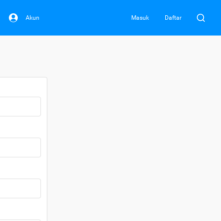
Akun
Masuk
Daftar