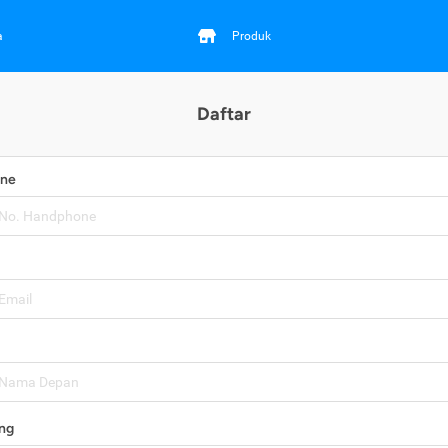
a
Produk
Daftar
one
ng