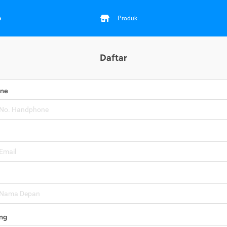
a
Produk
Daftar
one
ng