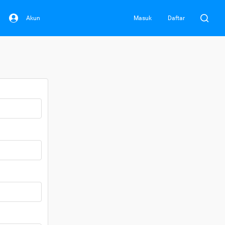
Akun
Masuk
Daftar