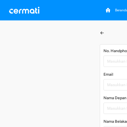
Berand
No. Handph
Email
Nama Depan
Nama Belaka