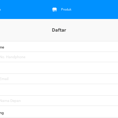
a
Produk
Daftar
one
ng