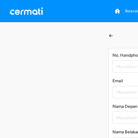
Berand
No. Handph
Email
Nama Depan
Nama Belaka