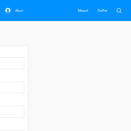
Akun
Masuk
Daftar