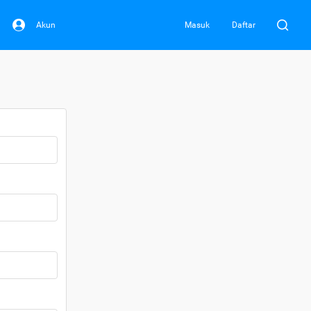
Akun
Masuk
Daftar