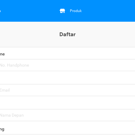
a
Produk
Daftar
one
ng