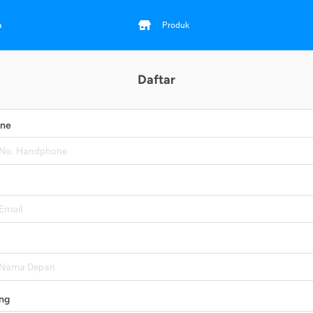
a
Produk
Daftar
one
ng