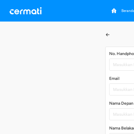
Berand
No. Handph
Email
Nama Depan
Nama Belaka