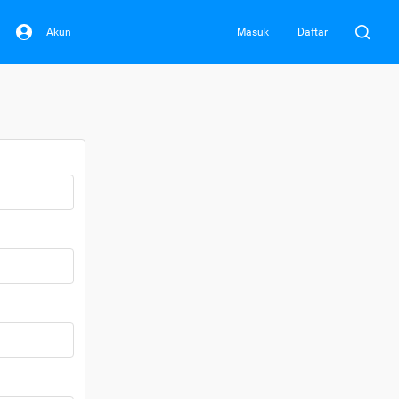
Akun
Masuk
Daftar