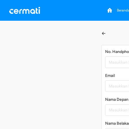
Berand
No. Handph
Email
Nama Depan
Nama Belaka