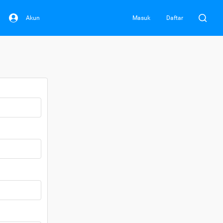
Akun
Masuk
Daftar