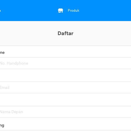
a
Produk
Daftar
one
ng