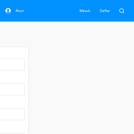
Akun
Masuk
Daftar