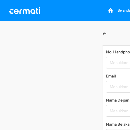
Berand
No. Handph
Email
Nama Depan
Nama Belaka