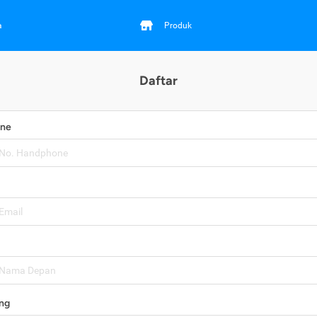
a
Produk
Daftar
one
ng