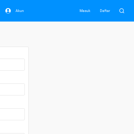
Akun
Masuk
Daftar