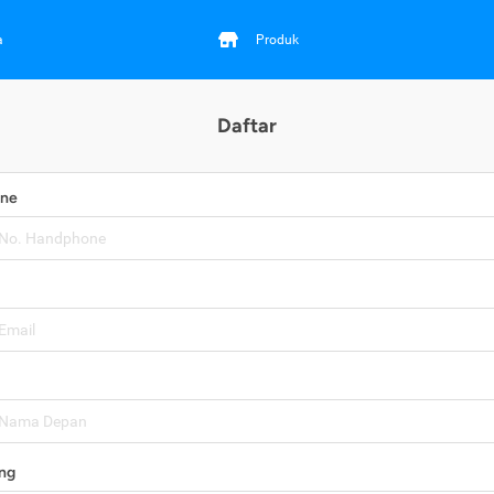
a
Produk
Daftar
one
ng