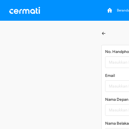
Berand
No. Handph
Email
Nama Depan
Nama Belaka