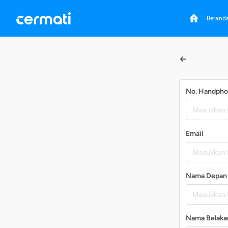
Berand
No. Handph
Email
Nama Depan
Nama Belaka