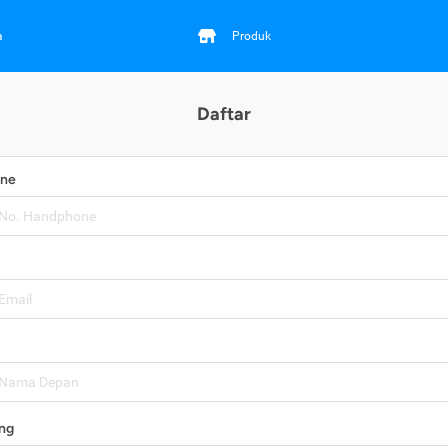
a
Produk
Daftar
one
ng