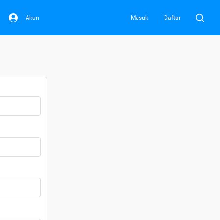
Akun
Masuk
Daftar