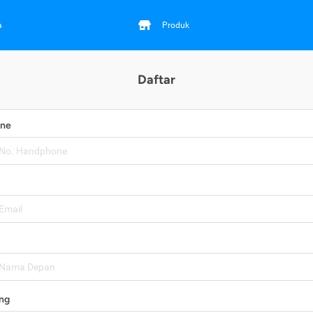
a
Produk
Daftar
one
ng