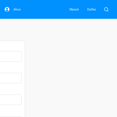
Akun
Masuk
Daftar