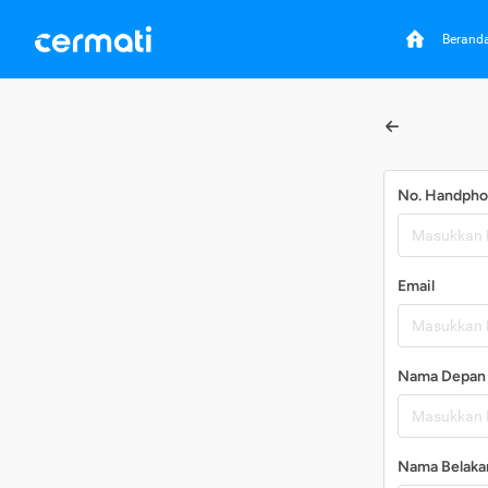
Berand
No. Handph
Email
Nama Depan
Nama Belaka