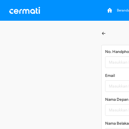
Berand
No. Handph
Email
Nama Depan
Nama Belaka