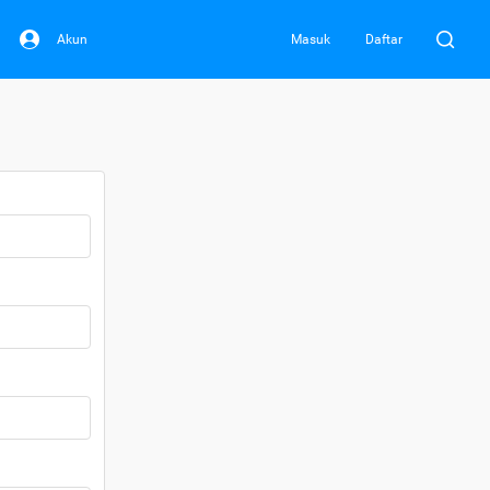
Akun
Masuk
Daftar