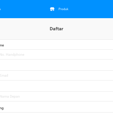
a
Produk
Daftar
one
ng