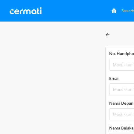
Berand
No. Handph
Email
Nama Depan
Nama Belaka