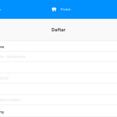
a
Produk
Daftar
one
ng