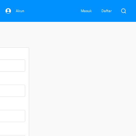
Akun
Masuk
Daftar