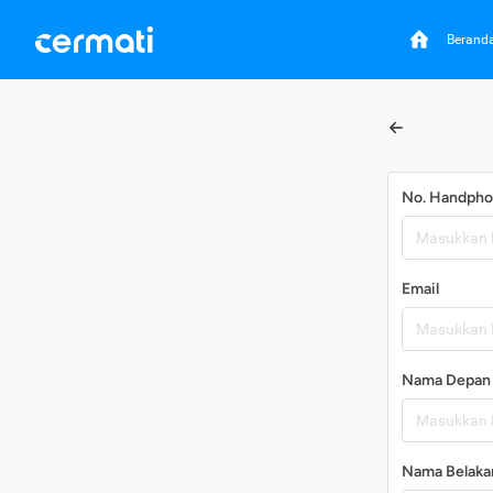
Berand
No. Handph
Email
Nama Depan
Nama Belaka