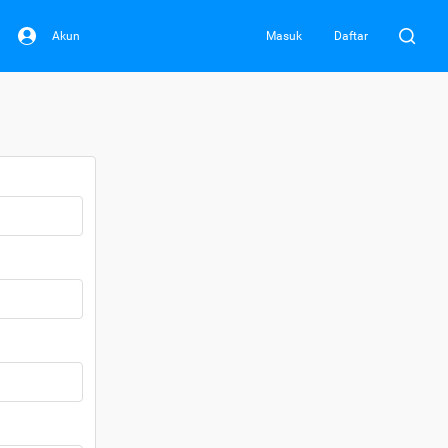
Akun
Masuk
Daftar