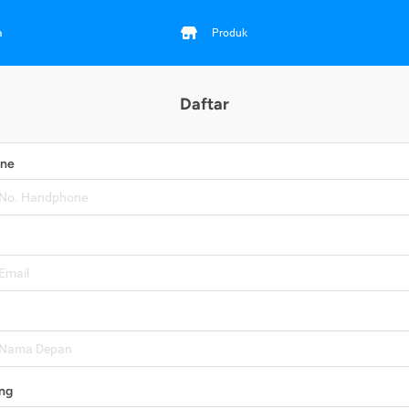
a
Produk
Daftar
one
ng