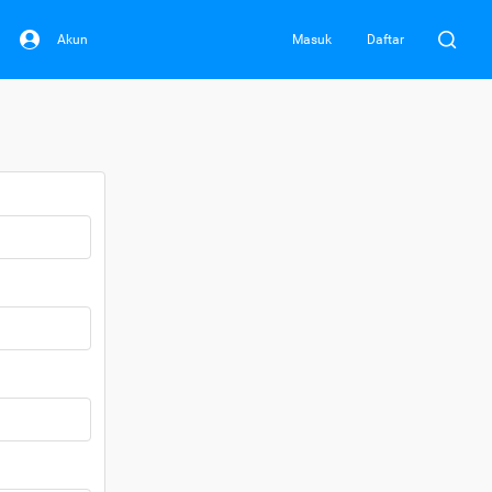
Akun
Masuk
Daftar