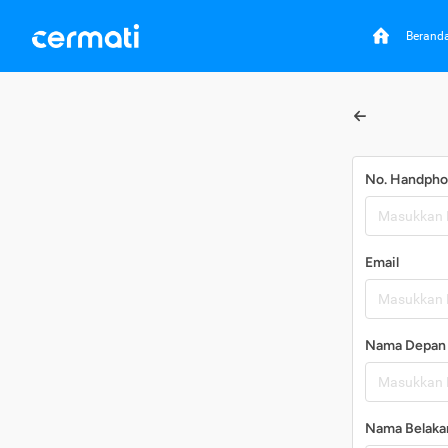
Berand
No. Handph
Email
Nama Depan
Nama Belaka