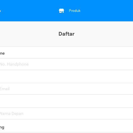
a
Produk
Daftar
one
ng