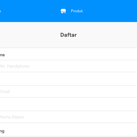
a
Produk
Daftar
one
ng