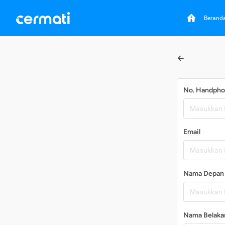
Berand
No. Handph
Email
Nama Depan
Nama Belaka