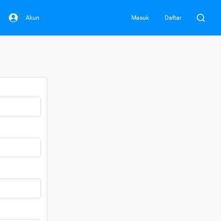
Akun
Masuk
Daftar