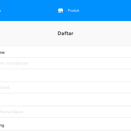
a
Produk
Daftar
one
ng