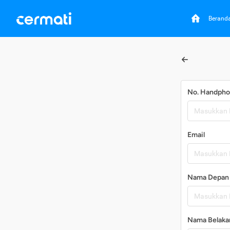
Berand
No. Handph
Email
Nama Depan
Nama Belaka