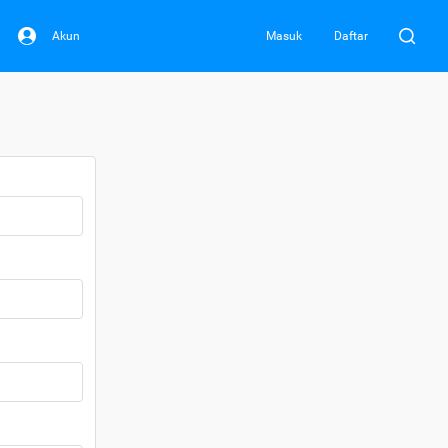
Akun
Masuk
Daftar