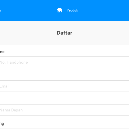
a
Produk
Daftar
one
ng