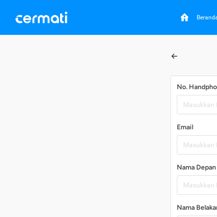
Berand
No. Handph
Email
Nama Depan
Nama Belaka