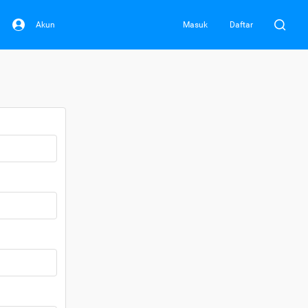
Akun
Masuk
Daftar