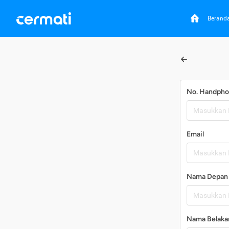
Berand
No. Handph
Email
Nama Depan
Nama Belaka