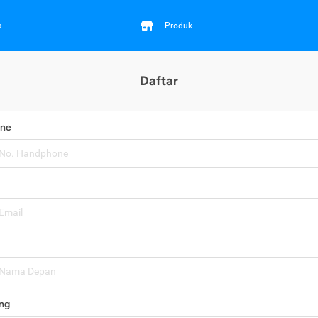
a
Produk
Daftar
one
ng