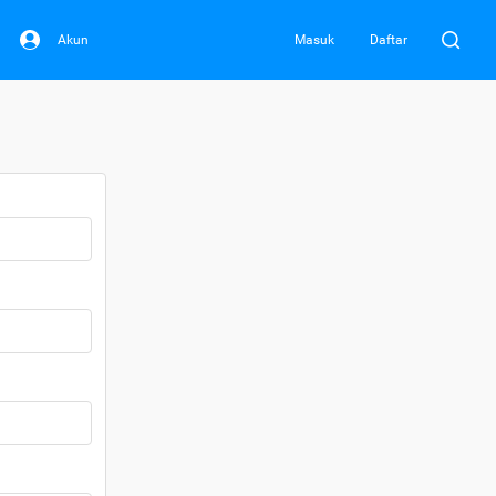
Akun
Masuk
Daftar