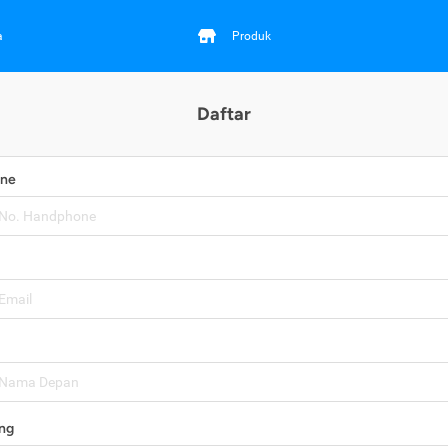
a
Produk
Daftar
one
ng