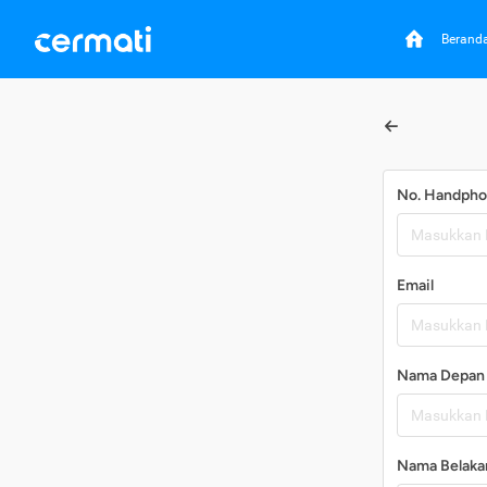
Berand
No. Handph
Email
Nama Depan
Nama Belaka