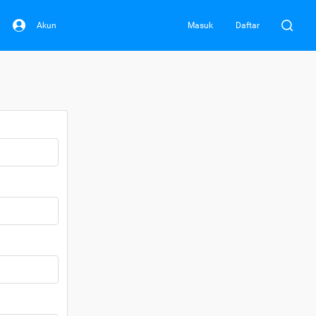
Akun
Masuk
Daftar