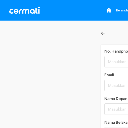
Berand
No. Handph
Email
Nama Depan
Nama Belaka