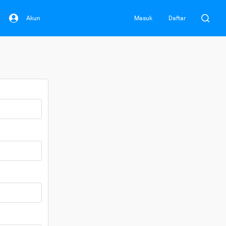
Akun
Masuk
Daftar