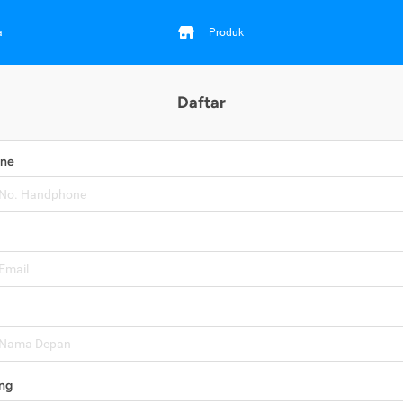
a
Produk
Daftar
one
ng