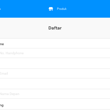
a
Produk
Daftar
one
ng