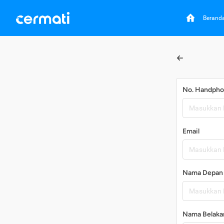
Berand
No. Handph
Email
Nama Depan
Nama Belaka