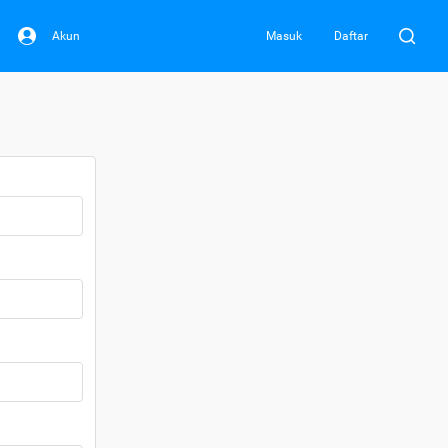
Akun
Masuk
Daftar