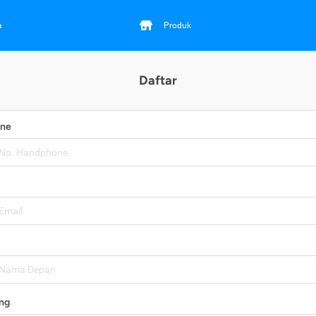
a
Produk
Daftar
one
ng