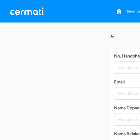
Berand
No. Handph
Email
Nama Depan
Nama Belaka