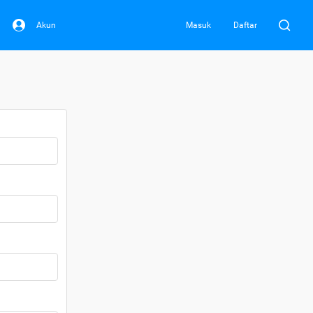
Akun
Masuk
Daftar