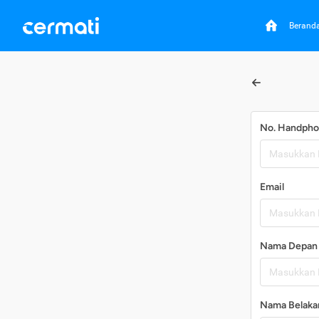
Berand
No. Handph
Email
Nama Depan
Nama Belaka