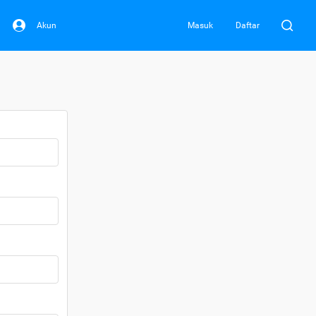
Akun
Masuk
Daftar