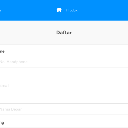
a
Produk
Daftar
one
ng