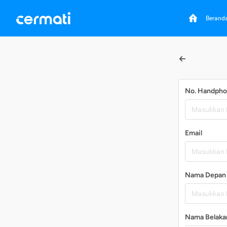
Berand
No. Handph
Email
Nama Depan
Nama Belaka