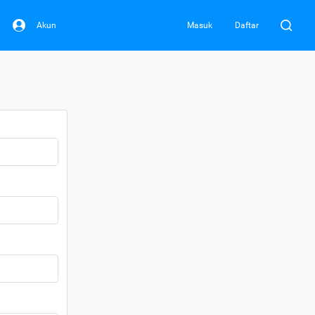
Akun
Masuk
Daftar