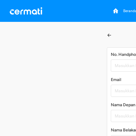
Berand
No. Handph
Email
Nama Depan
Nama Belaka