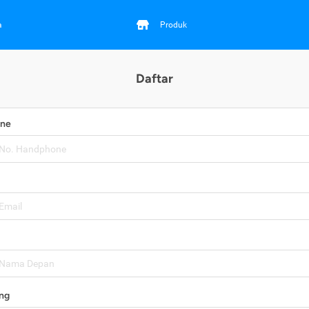
a
Produk
Daftar
one
ng