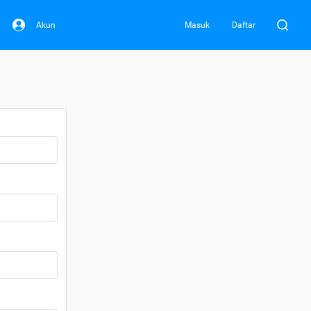
Akun
Masuk
Daftar