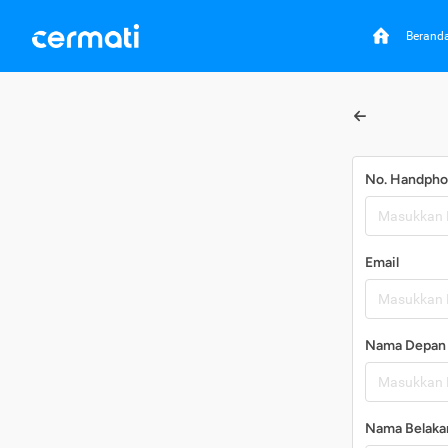
Berand
No. Handph
Email
Nama Depan
Nama Belaka