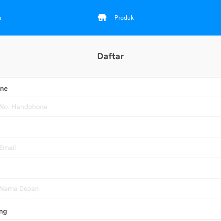
a
Produk
Daftar
one
ng