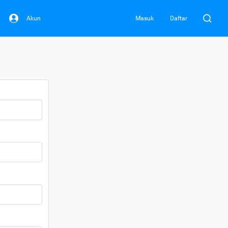
Akun
Masuk
Daftar