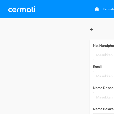
Berand
No. Handph
Email
Nama Depan
Nama Belaka