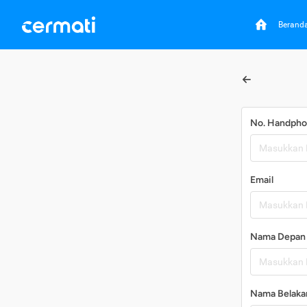
Berand
No. Handph
Email
Nama Depan
Nama Belaka