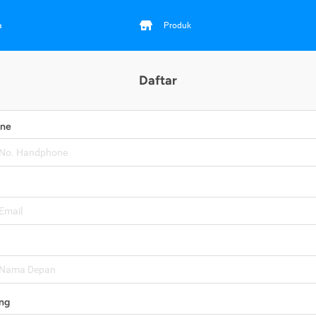
a
Produk
Daftar
one
ng