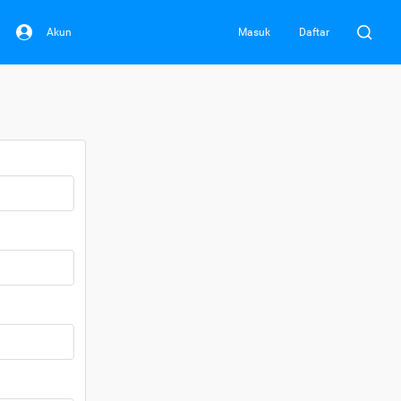
Akun
Masuk
Daftar