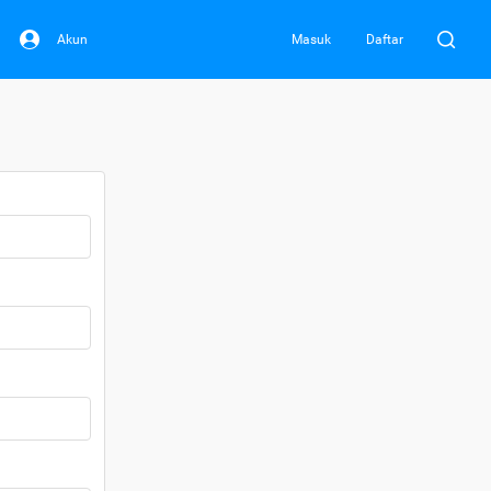
Akun
Masuk
Daftar