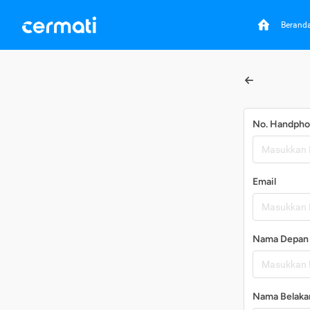
Berand
No. Handph
Email
Nama Depan
Nama Belaka