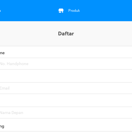
a
Produk
Daftar
one
ng