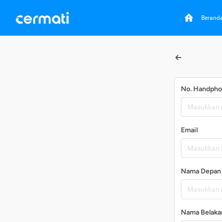
Berand
No. Handph
Email
Nama Depan
Nama Belaka