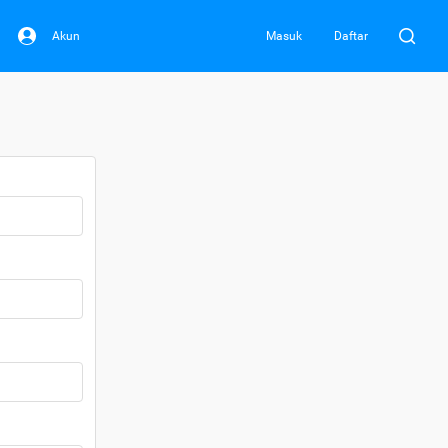
Akun
Masuk
Daftar