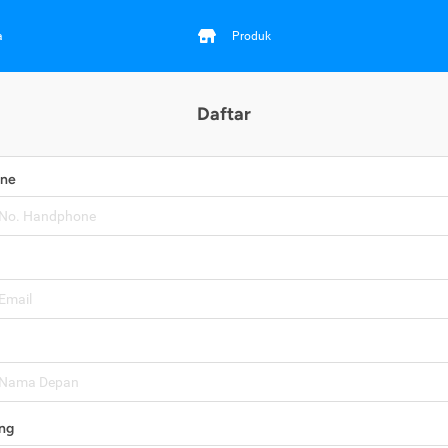
a
Produk
Daftar
one
ng