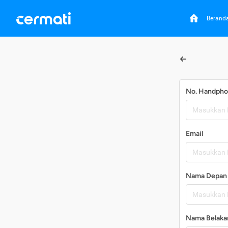
Berand
No. Handph
Email
Nama Depan
Nama Belaka