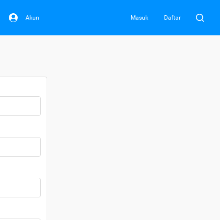
Akun
Masuk
Daftar