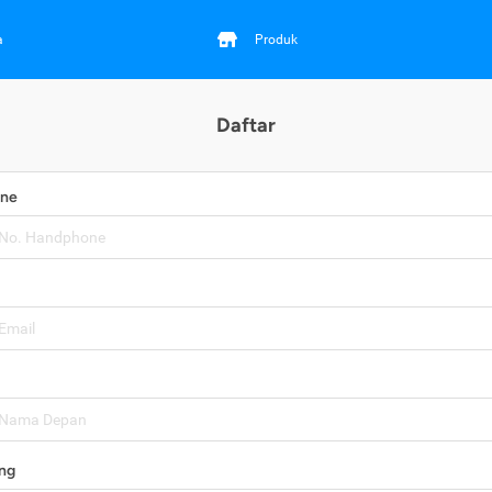
a
Produk
Daftar
one
ng