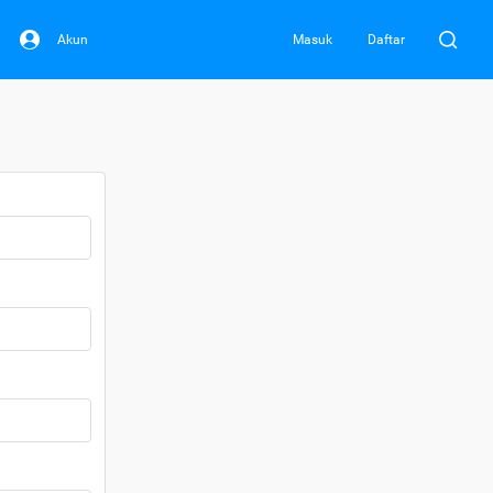
Akun
Masuk
Daftar