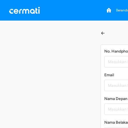
Berand
No. Handph
Email
Nama Depan
Nama Belaka