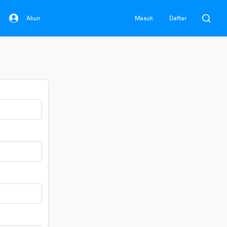
Akun
Masuk
Daftar