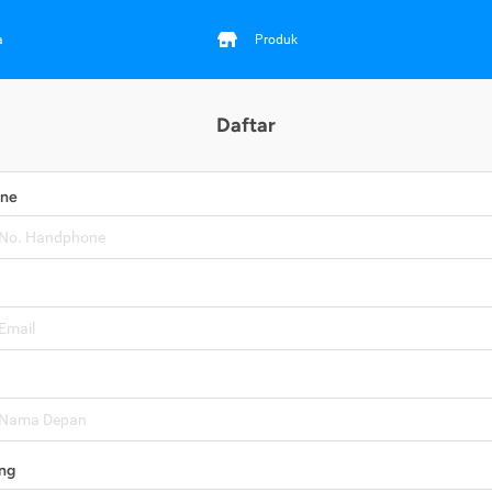
a
Produk
Daftar
one
ng