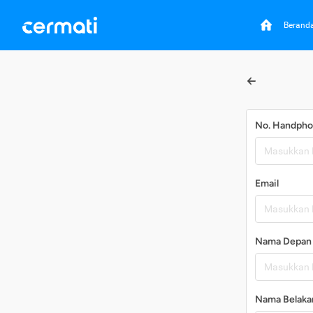
Berand
No. Handph
Email
Nama Depan
Nama Belaka