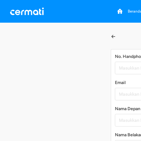
Berand
No. Handph
Email
Nama Depan
Nama Belaka