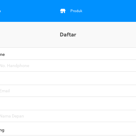
a
Produk
Daftar
one
ng