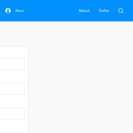
Akun
Masuk
Daftar