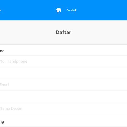
a
Produk
Daftar
one
ng