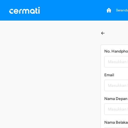
Berand
No. Handph
Email
Nama Depan
Nama Belaka