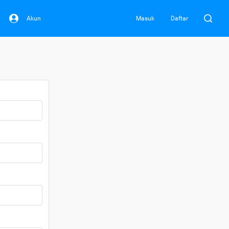
Akun
Masuk
Daftar