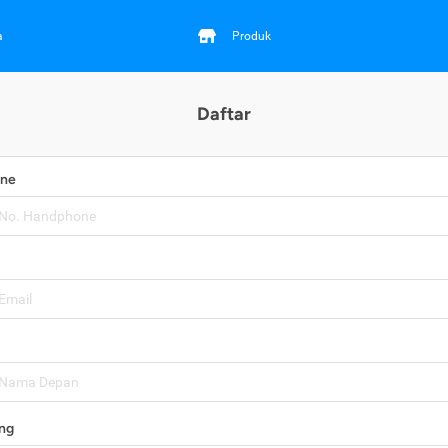
a
Produk
Daftar
one
ng