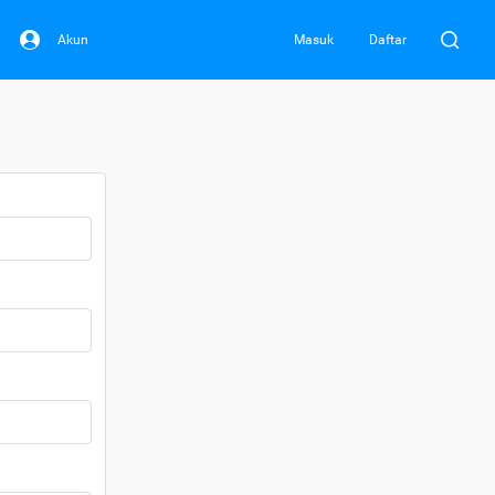
Akun
Masuk
Daftar