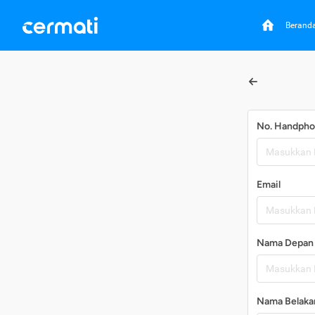
Berand
No. Handph
Email
Nama Depan
Nama Belaka