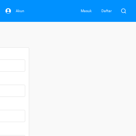
Akun
Masuk
Daftar