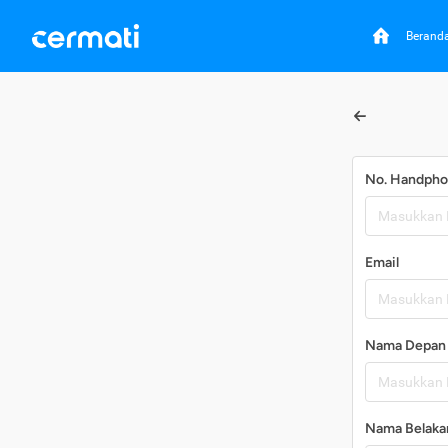
Berand
No. Handph
Email
Nama Depan
Nama Belaka