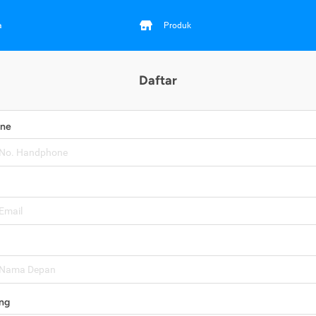
a
Produk
Daftar
one
ng