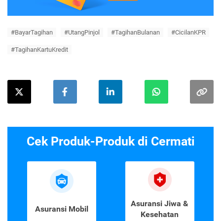
#BayarTagihan
#UtangPinjol
#TagihanBulanan
#CicilanKPR
#TagihanKartuKredit
Cek Produk-Produk di Cermati
Asuransi Jiwa &
Asuransi Mobil
Kesehatan