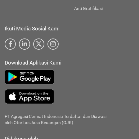
Anti Gratifikasi
Ikuti Media Sosial Kami
Download Aplikasi Kami
PT Agregasi Cermat Indonesia
Terdaftar dan Diawasi
oleh Otoritas Jasa Keuangan (OJK)
Didukung oleh