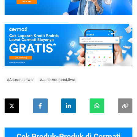
#AsuransiJiwa
#JenisAsuransiJiwa
Cek Produk-Produk di Cermati