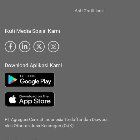
Anti Gratifikasi
Ikuti Media Sosial Kami
Download Aplikasi Kami
PT Agregasi Cermat Indonesia
Terdaftar dan Diawasi
oleh Otoritas Jasa Keuangan (OJK)