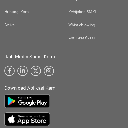
Hubungi Kami
Kebijakan SMKI
Artikel
Whistleblowing
Anti Gratifikasi
Ikuti Media Sosial Kami
Download Aplikasi Kami