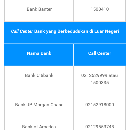
Bank Banter
1500410
Call Center
Bank yang Berkedudukan di Luar Negeri
Nama Bank
Call Center
Bank Citibank
0212529999 atau
1500335
Bank JP Morgan Chase
02152918000
Bank of America
02129553748