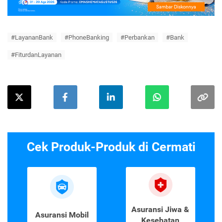
#LayananBank
#PhoneBanking
#Perbankan
#Bank
#FiturdanLayanan
Cek Produk-Produk di Cermati
Asuransi Jiwa &
Asuransi Mobil
Kesehatan