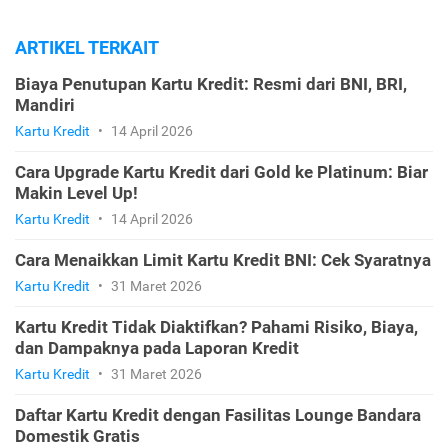
ARTIKEL TERKAIT
Biaya Penutupan Kartu Kredit: Resmi dari BNI, BRI,
Mandiri
Kartu Kredit
•
14 April 2026
Cara Upgrade Kartu Kredit dari Gold ke Platinum: Biar
Makin Level Up!
Kartu Kredit
•
14 April 2026
Cara Menaikkan Limit Kartu Kredit BNI: Cek Syaratnya
Kartu Kredit
•
31 Maret 2026
Kartu Kredit Tidak Diaktifkan? Pahami Risiko, Biaya,
dan Dampaknya pada Laporan Kredit
Kartu Kredit
•
31 Maret 2026
Daftar Kartu Kredit dengan Fasilitas Lounge Bandara
Domestik Gratis