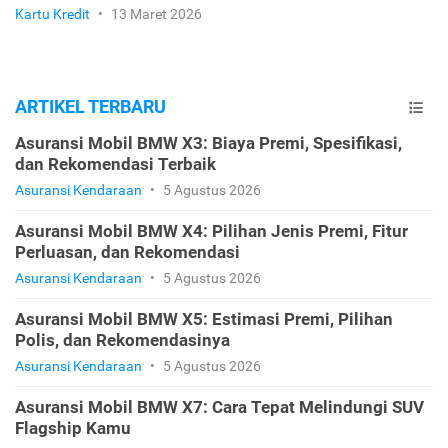
Kartu Kredit
•
13 Maret 2026
ARTIKEL TERBARU
Asuransi Mobil BMW X3: Biaya Premi, Spesifikasi,
dan Rekomendasi Terbaik
Asuransi Kendaraan
•
5 Agustus 2026
Asuransi Mobil BMW X4: Pilihan Jenis Premi, Fitur
Perluasan, dan Rekomendasi
Asuransi Kendaraan
•
5 Agustus 2026
Asuransi Mobil BMW X5: Estimasi Premi, Pilihan
Polis, dan Rekomendasinya
Asuransi Kendaraan
•
5 Agustus 2026
Asuransi Mobil BMW X7: Cara Tepat Melindungi SUV
Flagship Kamu