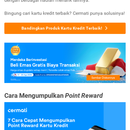
dengan berbagai hadiah menarik lainnya.
Bingung cari kartu kredit terbaik? Cermati punya solusinya!
Bandingkan Produk Kartu Kredit Terbaik!
Cara Mengumpulkan
Point Reward