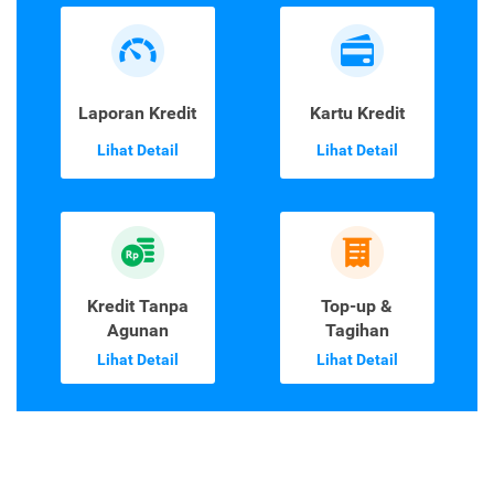
Laporan Kredit
Kartu Kredit
Lihat Detail
Lihat Detail
Kredit Tanpa
Top-up &
Agunan
Tagihan
Lihat Detail
Lihat Detail