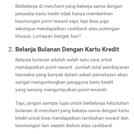
Berbelanja di
merchant
yang bekerja sama dengan
penyedia kartu kredit tidak hanya memberikan
keuntungan
point reward
saja, tapi bisa juga
sekaligus mendapatkan
cashback
atau potongan
khusus. Lumayan banget, kan?
Belanja Bulanan Dengan Kartu Kredit
Belanja bulanan adalah salah satu cara untuk
mendapatkan
point reward
. Jumlah total pembayaran
transaksi yang banyak dalam sekali pemakaian akan
sangat menguntungkan pengguna kartu kredit
yang senang mengumpulkan
point rewards
.
Tapi, jangan sampai lupa untuk berbelanja kebutuhan
bulanan di
merchant
yang bekerja sama dengan kartu
kredit untuk bisa mendapatkan tambahan
reward
dan
keuntungan lain seperti diskon atau
cashback.