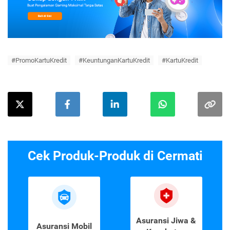
#PromoKartuKredit
#KeuntunganKartuKredit
#KartuKredit
Cek Produk-Produk di Cermati
Asuransi Jiwa &
Asuransi Mobil