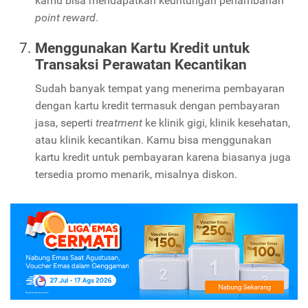
kamu bisa mendapatkan keuntungan penambahan
point reward
.
Menggunakan Kartu Kredit untuk
Transaksi Perawatan Kecantikan
Sudah banyak tempat yang menerima pembayaran
dengan kartu kredit termasuk dengan pembayaran
jasa, seperti
treatment
ke klinik gigi, klinik kesehatan,
atau klinik kecantikan. Kamu bisa menggunakan
kartu kredit untuk pembayaran karena biasanya juga
tersedia promo menarik, misalnya diskon.