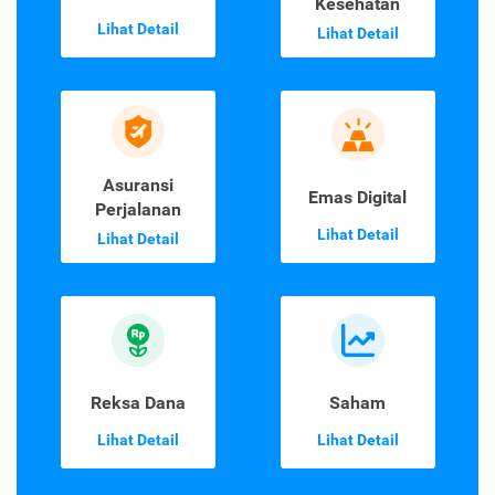
Kesehatan
Lihat Detail
Lihat Detail
Asuransi
Emas Digital
Perjalanan
Lihat Detail
Lihat Detail
Reksa Dana
Saham
Lihat Detail
Lihat Detail