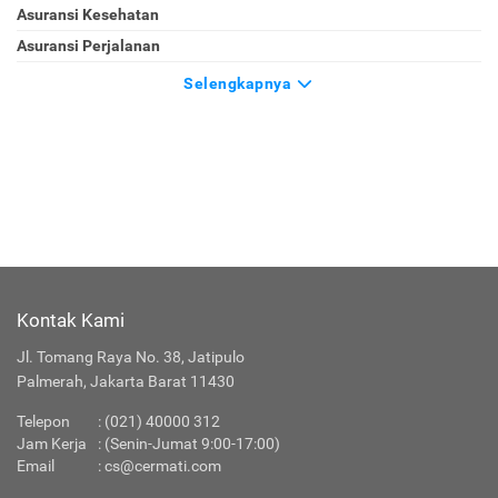
Asuransi Kesehatan
Asuransi Perjalanan
Selengkapnya
Kontak Kami
Jl. Tomang Raya No. 38, Jatipulo
Palmerah, Jakarta Barat 11430
Telepon
:
(021) 40000 312
Jam Kerja
: (Senin-Jumat 9:00-17:00)
Email
:
cs@cermati.com