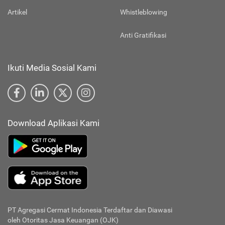
Artikel
Whistleblowing
Anti Gratifikasi
Ikuti Media Sosial Kami
Download Aplikasi Kami
PT Agregasi Cermat Indonesia
Terdaftar dan Diawasi
oleh Otoritas Jasa Keuangan (OJK)