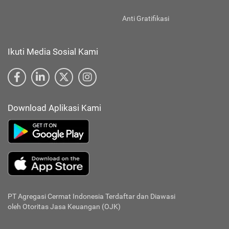
Anti Gratifikasi
Ikuti Media Sosial Kami
Download Aplikasi Kami
PT Agregasi Cermat Indonesia
Terdaftar dan Diawasi
oleh Otoritas Jasa Keuangan (OJK)