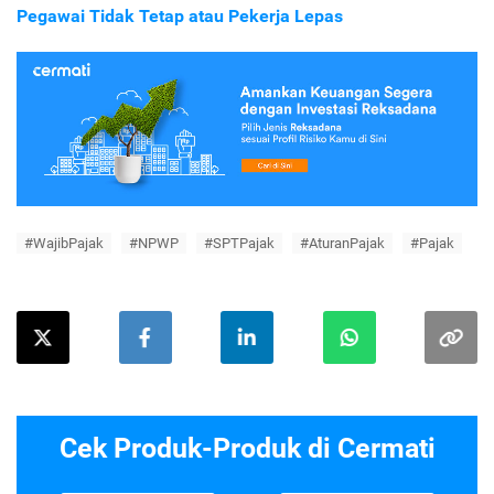
Pegawai Tidak Tetap atau Pekerja Lepas
#WajibPajak
#NPWP
#SPTPajak
#AturanPajak
#Pajak
Cek Produk-Produk di Cermati