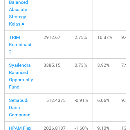
Balanced
Absolute
Strategy
Kelas A
TRIM
2912.67
2.75%
10.37%
9.4
Kombinasi
2
Syailendra
3385.15
0.73%
3.92%
7.9
Balanced
Opportunity
Fund
Setiabudi
1512.4375
-0.91%
6.06%
9.5
Dana
Campuran
HPAM Flexi
2026.8137
-1.60%
9.10%
13.