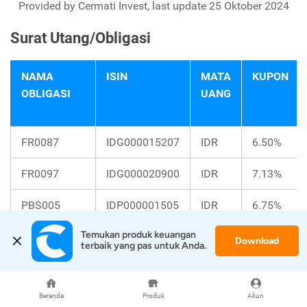
Provided by Cermati Invest, last update 25 Oktober 2024
Surat Utang/Obligasi
NAMA
ISIN
MATA
KUPON
OBLIGASI
UANG
FR0087
IDG000015207
IDR
6.50%
FR0097
IDG000020900
IDR
7.13%
PBS005
IDP000001505
IDR
6.75%
Temukan produk keuangan 
INKP01CCN1
IDA0001069C2
IDR
11.00%
Download
terbaik yang pas untuk Anda.
LPPI02ACN1
IDA0001331A0
IDR
10.50%
Beranda
Produk
Akun
Provided by Cermati Invest, last update 25 Oktober 2024