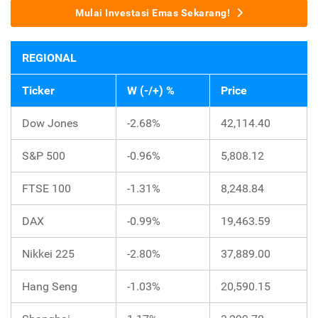
Mulai Investasi Emas Sekarang!
REGIONAL
Ticker
W (-/+) %
Price
Dow Jones
-2.68%
42,114.40
S&P 500
-0.96%
5,808.12
FTSE 100
-1.31%
8,248.84
DAX
-0.99%
19,463.59
Nikkei 225
-2.80%
37,889.00
Hang Seng
-1.03%
20,590.15