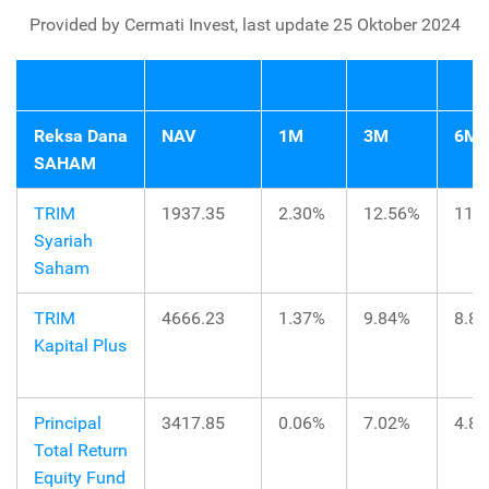
Provided by Cermati Invest, last update 25 Oktober 2024
Reksa Dana
NAV
1M
3M
6M
SAHAM
TRIM
1937.35
2.30%
12.56%
11.
Syariah
Saham
TRIM
4666.23
1.37%
9.84%
8.8
Kapital Plus
Principal
3417.85
0.06%
7.02%
4.8
Total Return
Equity Fund