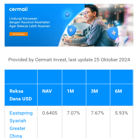
Provided by Cermati Invest, last update 25 Oktober 2024
Reksa
NAV
1M
3M
6M
Dana USD
Eastspring
0.6405
7.07%
7.67%
5.93%
Syariah
Greater
China