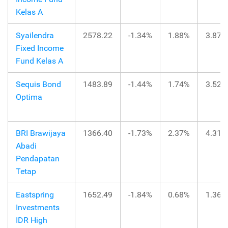
Kelas A
Syailendra
2578.22
-1.34%
1.88%
3.87%
Fixed Income
Fund Kelas A
Sequis Bond
1483.89
-1.44%
1.74%
3.52%
Optima
BRI Brawijaya
1366.40
-1.73%
2.37%
4.31%
Abadi
Pendapatan
Tetap
Eastspring
1652.49
-1.84%
0.68%
1.36%
Investments
IDR High