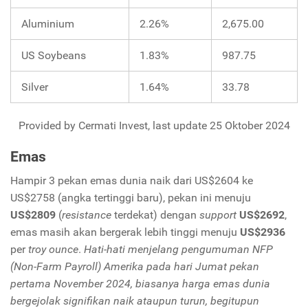
Aluminium
2.26%
2,675.00
US Soybeans
1.83%
987.75
Silver
1.64%
33.78
Provided by Cermati Invest, last update 25 Oktober 2024
Emas
Hampir 3 pekan emas dunia naik dari US$2604 ke
US$2758 (angka tertinggi baru), pekan ini menuju
US$2809
(
resistance
terdekat) dengan
support
US$2692
,
emas masih akan bergerak lebih tinggi menuju
US$2936
per
troy ounce
.
Hati-hati menjelang pengumuman NFP
(Non-Farm Payroll) Amerika pada hari Jumat pekan
pertama November 2024, biasanya harga emas dunia
bergejolak signifikan naik ataupun turun, begitupun