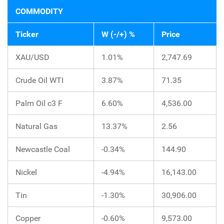
COMMODITY
Ticker
W (-/+) %
Price
XAU/USD
1.01%
2,747.69
Crude Oil WTI
3.87%
71.35
Palm Oil c3 F
6.60%
4,536.00
Natural Gas
13.37%
2.56
Newcastle Coal
-0.34%
144.90
Nickel
-4.94%
16,143.00
Tin
-1.30%
30,906.00
Copper
-0.60%
9,573.00