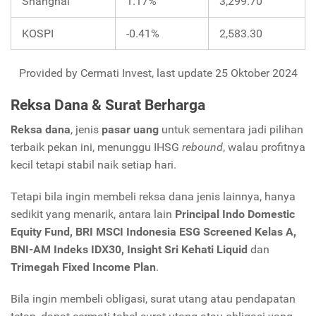
Shanghai
1.17%
3,299.70
KOSPI
-0.41%
2,583.30
Provided by Cermati Invest, last update 25 Oktober 2024
Reksa Dana & Surat Berharga
Reksa dana
, jenis
pasar uang
untuk sementara jadi pilihan
terbaik pekan ini, menunggu IHSG
rebound
, walau profitnya
kecil tetapi stabil naik setiap hari.
Tetapi bila ingin membeli reksa dana jenis lainnya, hanya
sedikit yang menarik, antara lain
Principal Indo Domestic
Equity Fund, BRI MSCI Indonesia ESG Screened Kelas A,
BNI-AM Indeks IDX30, Insight Sri Kehati Liquid
dan
Trimegah Fixed Income Plan
.
Bila ingin membeli obligasi, surat utang atau pendapatan