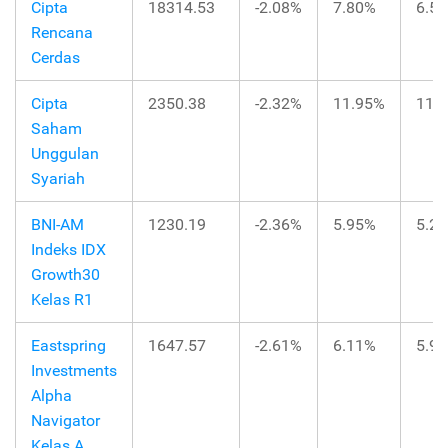
Cipta
18314.53
-2.08%
7.80%
6.5
Rencana
Cerdas
Cipta
2350.38
-2.32%
11.95%
11.
Saham
Unggulan
Syariah
BNI-AM
1230.19
-2.36%
5.95%
5.2
Indeks IDX
Growth30
Kelas R1
Eastspring
1647.57
-2.61%
6.11%
5.9
Investments
Alpha
Navigator
Kelas A