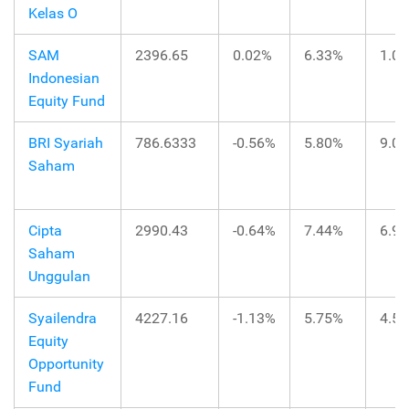
Kelas O
SAM
2396.65
0.02%
6.33%
1.0
Indonesian
Equity Fund
BRI Syariah
786.6333
-0.56%
5.80%
9.0
Saham
Cipta
2990.43
-0.64%
7.44%
6.9
Saham
Unggulan
Syailendra
4227.16
-1.13%
5.75%
4.5
Equity
Opportunity
Fund