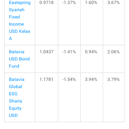
Eastspring
0.9718
-1.37%
1.60%
3.67%
Syariah
Fixed
Income
USD Kelas
A
Batavia
1.0437
-1.41%
0.94%
2.06%
USD Bond
Fund
Batavia
1.1781
-1.54%
3.94%
3.79%
Global
ESG
Sharia
Equity
USD