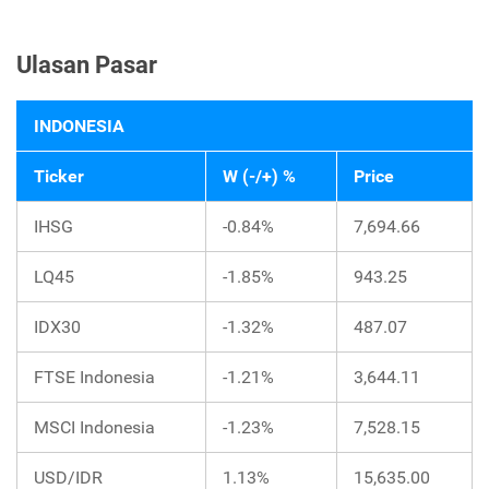
Ulasan Pasar
INDONESIA
Ticker
W (-/+) %
Price
IHSG
-0.84%
7,694.66
LQ45
-1.85%
943.25
IDX30
-1.32%
487.07
FTSE Indonesia
-1.21%
3,644.11
MSCI Indonesia
-1.23%
7,528.15
USD/IDR
1.13%
15,635.00