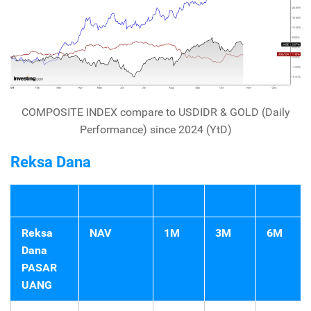
COMPOSITE INDEX compare to USDIDR & GOLD (Daily
Performance) since 2024 (YtD)
Reksa Dana
Reksa
NAV
1M
3M
6M
Dana
PASAR
UANG