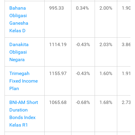
Bahana
995.33
0.34%
2.00%
1.90%
Obligasi
Ganesha
Kelas D
Danakita
1114.19
-0.43%
2.03%
3.86%
Obligasi
Negara
Trimegah
1155.97
-0.43%
1.60%
1.91%
Fixed Income
Plan
BNI-AM Short
1065.68
-0.68%
1.68%
2.73%
Duration
Bonds Index
Kelas R1