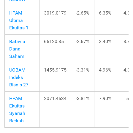
HPAM
3019.0179
-2.65%
6.35%
4.8
Ultima
Ekuitas 1
Batavia
65120.35
-2.67%
2.40%
3.8
Dana
Saham
UOBAM
1455.9175
-3.31%
4.96%
4.3
Indeks
Bisnis-27
HPAM
2071.4534
-3.81%
7.90%
15.
Ekuitas
Syariah
Berkah