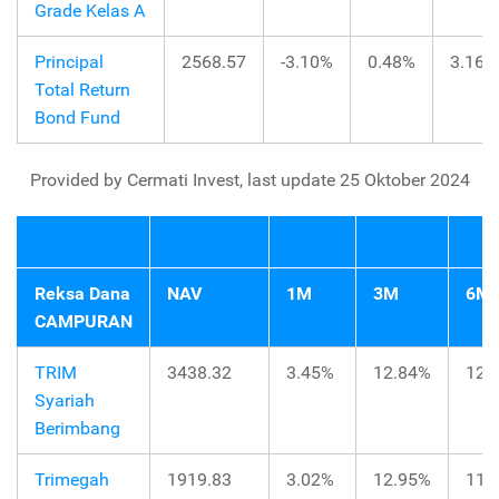
Grade Kelas A
Principal
2568.57
-3.10%
0.48%
3.16%
Total Return
Bond Fund
Provided by Cermati Invest, last update 25 Oktober 2024
Reksa Dana
NAV
1M
3M
6M
CAMPURAN
TRIM
3438.32
3.45%
12.84%
12.
Syariah
Berimbang
Trimegah
1919.83
3.02%
12.95%
11.