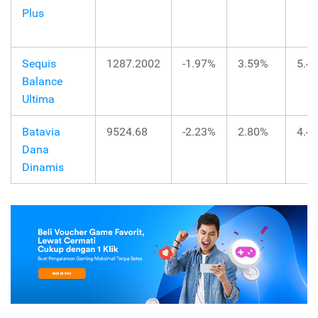
Plus
Sequis
1287.2002
-1.97%
3.59%
5.4
Balance
Ultima
Batavia
9524.68
-2.23%
2.80%
4.4
Dana
Dinamis