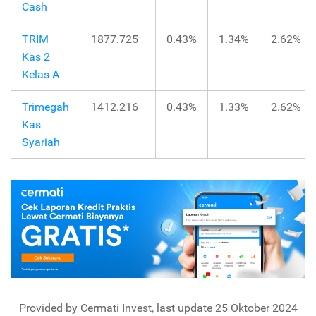
Cash
TRIM
1877.725
0.43%
1.34%
2.62%
Kas 2
Kelas A
Trimegah
1412.216
0.43%
1.33%
2.62%
Kas
Syariah
Provided by Cermati Invest, last update 25 Oktober 2024