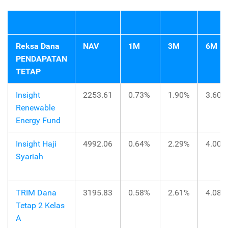
Reksa Dana
NAV
1M
3M
6M
PENDAPATAN
TETAP
Insight
2253.61
0.73%
1.90%
3.60%
Renewable
Energy Fund
Insight Haji
4992.06
0.64%
2.29%
4.00%
Syariah
TRIM Dana
3195.83
0.58%
2.61%
4.08%
Tetap 2 Kelas
A