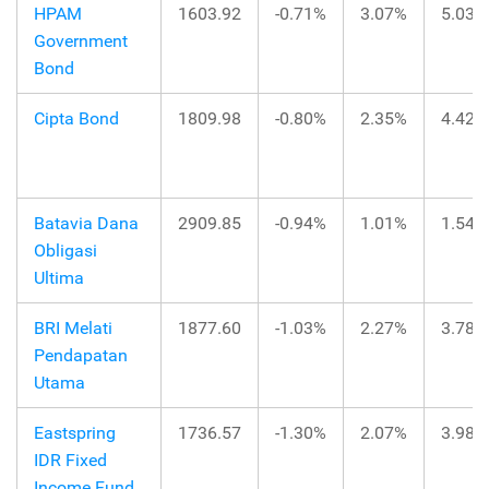
HPAM
1603.92
-0.71%
3.07%
5.03%
Government
Bond
Cipta Bond
1809.98
-0.80%
2.35%
4.42%
Batavia Dana
2909.85
-0.94%
1.01%
1.54%
Obligasi
Ultima
BRI Melati
1877.60
-1.03%
2.27%
3.78%
Pendapatan
Utama
Eastspring
1736.57
-1.30%
2.07%
3.98%
IDR Fixed
Income Fund