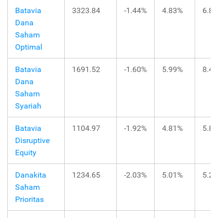
Batavia
3323.84
-1.44%
4.83%
6.8
Dana
Saham
Optimal
Batavia
1691.52
-1.60%
5.99%
8.4
Dana
Saham
Syariah
Batavia
1104.97
-1.92%
4.81%
5.8
Disruptive
Equity
Danakita
1234.65
-2.03%
5.01%
5.2
Saham
Prioritas