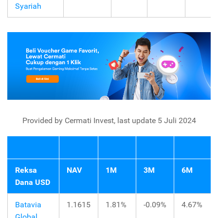
Syariah
Provided by Cermati Invest, last update 5 Juli 2024
Reksa
NAV
1M
3M
6M
Dana USD
Batavia
1.1615
1.81%
-0.09%
4.67%
Global