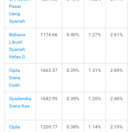
Pasar
Uang
Syariah
Bahana
1174.66
0.40%
1.27%
2.61%
Likuid
Syariah
Kelas G
Cipta
1663.37
0.39%
1.31%
2.69%
Dana
Cash
Syailendra
1642.95
0.39%
1.20%
2.40%
Dana Kas
Cipta
1209.77
0.38%
1.14%
2.19%