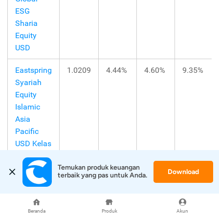
ESG
Sharia
Equity
USD
Eastspring
1.0209
4.44%
4.60%
9.35%
Syariah
Equity
Islamic
Asia
Pacific
USD Kelas
A
Temukan produk keuangan 
Download
terbaik yang pas untuk Anda.
Eastspring
0.6250
2.21%
2.90%
5.95%
Syariah
Greater
Beranda
Produk
Akun
China