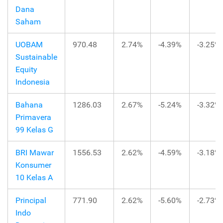
Dana
Saham
UOBAM
970.48
2.74%
-4.39%
-3.25%
Sustainable
Equity
Indonesia
Bahana
1286.03
2.67%
-5.24%
-3.32%
Primavera
99 Kelas G
BRI Mawar
1556.53
2.62%
-4.59%
-3.18%
Konsumer
10 Kelas A
Principal
771.90
2.62%
-5.60%
-2.73%
Indo