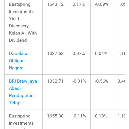
Eastspring
1643.12
0.17%
-0.09%
1.05
Investments
Yield
Discovery
Kelas A - With
Dividend
Danakita
1087.68
0.07%
0.04%
1.16
Obligasi
Negara
BRI Brawijaya
1332.71
-0.01%
-0.56%
0.46
Abadi
Pendapatan
Tetap
Eastspring
1655.30
-0.11%
0.18%
1.19
Investments