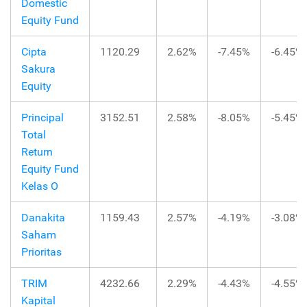
Domestic
Equity Fund
Cipta
1120.29
2.62%
-7.45%
-6.45%
Sakura
Equity
Principal
3152.51
2.58%
-8.05%
-5.45%
Total
Return
Equity Fund
Kelas O
Danakita
1159.43
2.57%
-4.19%
-3.08%
Saham
Prioritas
TRIM
4232.66
2.29%
-4.43%
-4.55%
Kapital