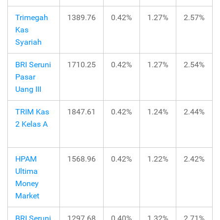
Trimegah
1389.76
0.42%
1.27%
2.57%
Kas
Syariah
BRI Seruni
1710.25
0.42%
1.27%
2.54%
Pasar
Uang III
TRIM Kas
1847.61
0.42%
1.24%
2.44%
2 Kelas A
HPAM
1568.96
0.42%
1.22%
2.42%
Ultima
Money
Market
BRI Seruni
1297.68
0.40%
1.32%
2.71%