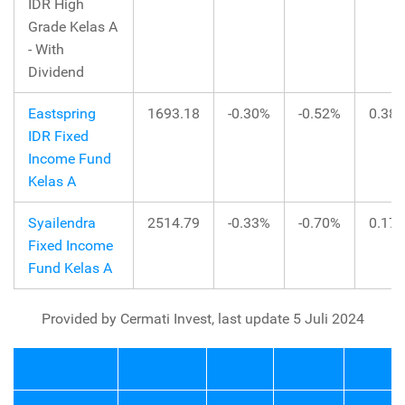
IDR High
Grade Kelas A
- With
Dividend
Eastspring
1693.18
-0.30%
-0.52%
0.38
IDR Fixed
Income Fund
Kelas A
Syailendra
2514.79
-0.33%
-0.70%
0.17
Fixed Income
Fund Kelas A
Provided by Cermati Invest, last update 5 Juli 2024