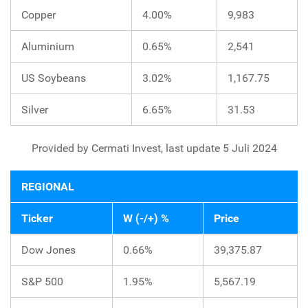
Copper
4.00%
9,983
Aluminium
0.65%
2,541
US Soybeans
3.02%
1,167.75
Silver
6.65%
31.53
Provided by Cermati Invest, last update 5 Juli 2024
REGIONAL
Ticker
W (-/+) %
Price
Dow Jones
0.66%
39,375.87
S&P 500
1.95%
5,567.19