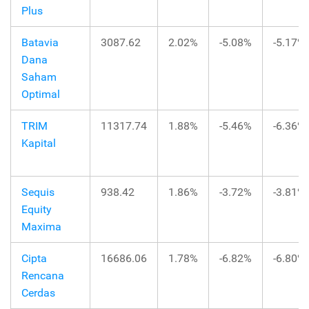
Plus
Batavia
3087.62
2.02%
-5.08%
-5.17%
Dana
Saham
Optimal
TRIM
11317.74
1.88%
-5.46%
-6.36%
Kapital
Sequis
938.42
1.86%
-3.72%
-3.81%
Equity
Maxima
Cipta
16686.06
1.78%
-6.82%
-6.80%
Rencana
Cerdas