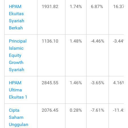
HPAM
1931.82
1.74%
6.87%
16.37%
Ekuitas
Syariah
Berkah
Principal
1136.10
1.48%
-4.46%
-3.44%
Islamic
Equity
Growth
Syariah
HPAM
2845.55
1.46%
-3.65%
4.16%
Ultima
Ekuitas 1
Cipta
2076.45
0.28%
-7.61%
-11.42
Saham
Unggulan