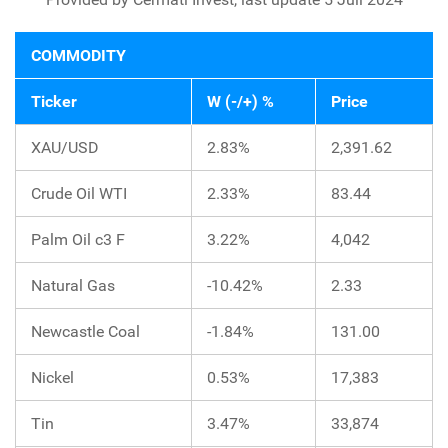
COMMODITY
Ticker
W (-/+) %
Price
XAU/USD
2.83%
2,391.62
Crude Oil WTI
2.33%
83.44
Palm Oil c3 F
3.22%
4,042
Natural Gas
-10.42%
2.33
Newcastle Coal
-1.84%
131.00
Nickel
0.53%
17,383
Tin
3.47%
33,874