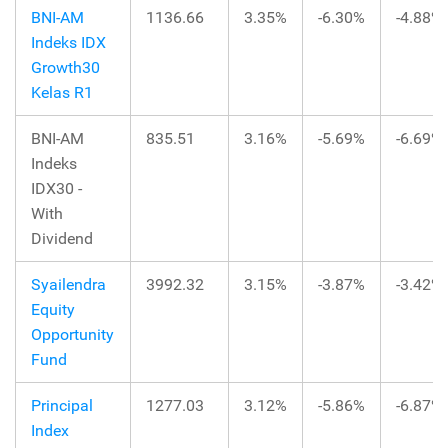
BNI-AM
1136.66
3.35%
-6.30%
-4.88%
Indeks IDX
Growth30
Kelas R1
BNI-AM
835.51
3.16%
-5.69%
-6.69%
Indeks
IDX30 -
With
Dividend
Syailendra
3992.32
3.15%
-3.87%
-3.42%
Equity
Opportunity
Fund
Principal
1277.03
3.12%
-5.86%
-6.87%
Index