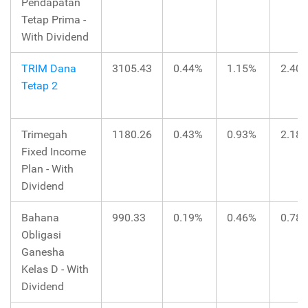
Pendapatan
Tetap Prima -
With Dividend
TRIM Dana
3105.43
0.44%
1.15%
2.40
Tetap 2
Trimegah
1180.26
0.43%
0.93%
2.18
Fixed Income
Plan - With
Dividend
Bahana
990.33
0.19%
0.46%
0.78
Obligasi
Ganesha
Kelas D - With
Dividend