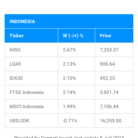
INDONESIA
Ticker
W (-/+) %
Price
IHSG
2.67%
7,253.37
LQ45
2.13%
906.64
IDX30
2.10%
452.25
FTSE Indonesia
2.14%
3,501.74
MSCI Indonesia
1.99%
7,106.44
USD/IDR
-0.71%
16,253.50
Provided by Cermati Invest, last update 5 Juli 2024