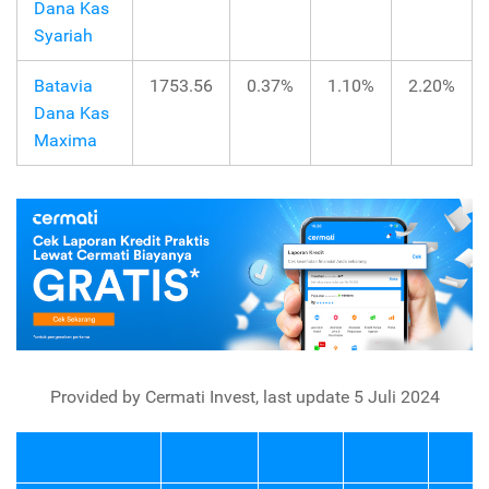
Dana Kas
Syariah
Batavia
1753.56
0.37%
1.10%
2.20%
Dana Kas
Maxima
Provided by Cermati Invest, last update 5 Juli 2024