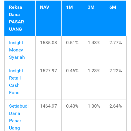
Reksa
NAV
1M
3M
6M
Dana
PASAR
UANG
Insight
1585.03
0.51%
1.43%
2.77%
Money
Syariah
Insight
1527.97
0.46%
1.23%
2.22%
Retail
Cash
Fund
Setiabudi
1464.97
0.43%
1.30%
2.64%
Dana
Pasar
Uang