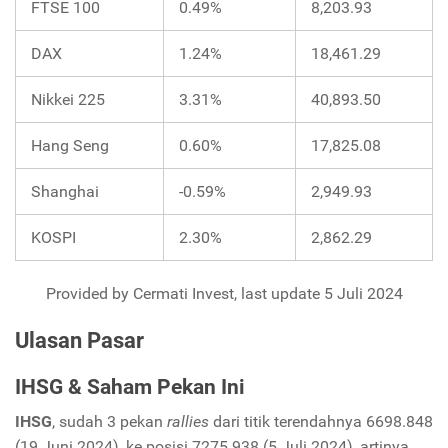
FTSE 100
0.49%
8,203.93
DAX
1.24%
18,461.29
Nikkei 225
3.31%
40,893.50
Hang Seng
0.60%
17,825.08
Shanghai
-0.59%
2,949.93
KOSPI
2.30%
2,862.29
Provided by Cermati Invest, last update 5 Juli 2024
Ulasan Pasar
IHSG & Saham Pekan Ini
IHSG
, sudah 3 pekan
rallies
dari titik terendahnya 6698.848
(19 Juni 2024), ke posisi 7275.938 (5 Juli 2024), artinya