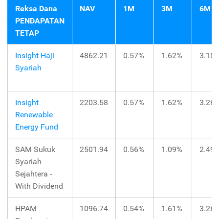
Reksa Dana
NAV
1M
3M
6M
PENDAPATAN
TETAP
Insight Haji
4862.21
0.57%
1.62%
3.18
Syariah
Insight
2203.58
0.57%
1.62%
3.26
Renewable
Energy Fund
SAM Sukuk
2501.94
0.56%
1.09%
2.49
Syariah
Sejahtera -
With Dividend
HPAM
1096.74
0.54%
1.61%
3.26