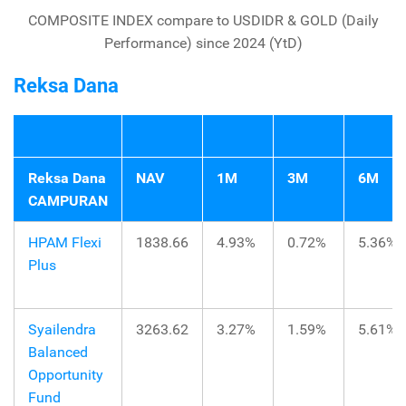
COMPOSITE INDEX compare to USDIDR & GOLD (Daily
Performance) since 2024 (YtD)
Reksa Dana
Reksa Dana
NAV
1M
3M
6M
CAMPURAN
HPAM Flexi
1838.66
4.93%
0.72%
5.36%
Plus
Syailendra
3263.62
3.27%
1.59%
5.61%
Balanced
Opportunity
Fund