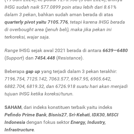
IHSG sudah naik 577.0899 poin atau lebih dari 8.61%
dalam 3 pekan
, bahkan sudah aman berada di atas
q
uarterly pivot yaitu 7105.776
, tetapi karena IHSG berada
di overbought area (jenuh beli), maka jika pekan ini
terkoreksi, wajar saja.
Range
IHSG sejak awal 2021 berada di antara
6639—6480
(
Support
) dan
7454.448
(
Resistance
).
Beberapa
g
ap up
yang terjadi dalam 3 pekan terakhir:
7196.754, 7125.142, 7063.577, 6967.95, 6905.642,
6882.704, 6819.32, dan 6726.918 suatu hari akan menjadi
tujuan IHSG ketika koreksi/turun.
SAHAM
, dari indeks konstituen terbaik yaitu indeks
Pefindo Prime Bank
,
Bisnis27
,
Sri-Kehati
,
IDX30
,
MSCI
Indonesia
dengan fokus sektor
Energy, Industry,
Infrastructure
.