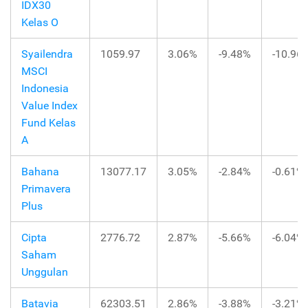
IDX30
Kelas O
Syailendra
1059.97
3.06%
-9.48%
-10.96
MSCI
Indonesia
Value Index
Fund Kelas
A
Bahana
13077.17
3.05%
-2.84%
-0.61%
Primavera
Plus
Cipta
2776.72
2.87%
-5.66%
-6.04%
Saham
Unggulan
Batavia
62303.51
2.86%
-3.88%
-3.21%