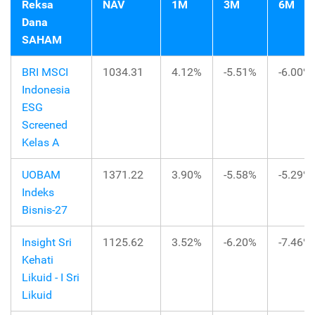
Reksa
NAV
1M
3M
6M
Dana
SAHAM
BRI MSCI
1034.31
4.12%
-5.51%
-6.00%
Indonesia
ESG
Screened
Kelas A
UOBAM
1371.22
3.90%
-5.58%
-5.29%
Indeks
Bisnis-27
Insight Sri
1125.62
3.52%
-6.20%
-7.46%
Kehati
Likuid - I Sri
Likuid