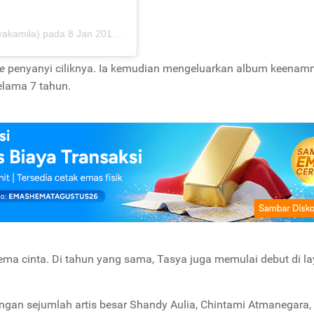
yakamila)
pada
8 Jan 2018 jam 5:50 PST
e
penyanyi ciliknya. Ia kemudian mengeluarkan album keenam
elama 7 tahun.
ma cinta. Di tahun yang sama, Tasya juga memulai debut di la
gan sejumlah artis besar Shandy Aulia, Chintami Atmanegara,