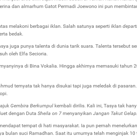
sverina dan almarhum Gatot Permadi Joewono ini pun membinta
antas melakoni berbagai iklan. Salah satunya seperti iklan
depar
erta bedak.
asya juga punya talenta di dunia tarik suara. Talenta tersebut s
uh oleh Elfa Secioria.
nyanyinya di Bina Vokalia. Hingga akhirnya memasuki tahun 2
hmud ternyata tak hanya disukai tapi juga meledak di pasaran
opi.
tajuk
Gembira Berkumpul
kembali dirilis. Kali ini, Tasya tak han
duet dengan Duta
Sheila on 7
menyanyikan
Jangan Takut Gelap
 mendapat tempat di hati masyarakat. Ia pun pernah menelurka
 bulan suci Ramadhan. Saat itu umurnya telah menginjak 10 