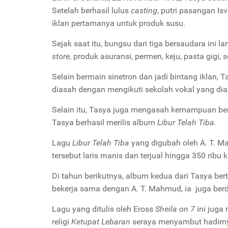
Setelah berhasil lulus
casting
, putri pasangan I
iklan pertamanya untuk produk susu.
Sejak saat itu, bungsu dari tiga bersaudara ini l
store,
produk asuransi, permen, keju, pasta gigi, s
Selain bermain sinetron dan jadi bintang iklan, T
diasah dengan mengikuti sekolah vokal yang dias
Selain itu, Tasya juga mengasah kemampuan ber
Tasya berhasil merilis album
Libur Telah Tiba.
Lagu
Libur Telah Tiba
yang digubah oleh A. T. Ma
tersebut laris manis dan terjual hingga 350 ribu k
Di tahun berikutnya, album kedua dari Tasya ber
bekerja sama dengan A. T. Mahmud, ia juga ber
Lagu yang ditulis oleh Eross
Sheila on 7
ini juga
religi
Ketupat Lebaran
seraya menyambut hadirnya