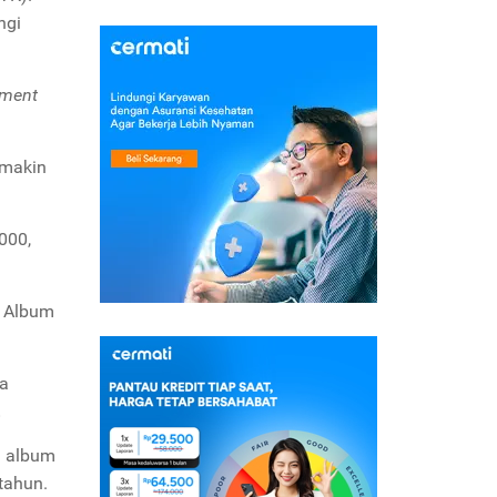
ngi
tment
emakin
000,
. Album
ya
.
n album
tahun.