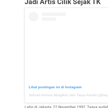
Jadi Artis Cilik Sejak TK
Lihat postingan ini di Instagram
Sebuah kiriman dibagikan oleh Tasya Kamila (@tas
Lahir di Jakarta, 22 November 1992, Tasya sudah