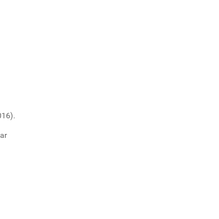
016).
ar
a