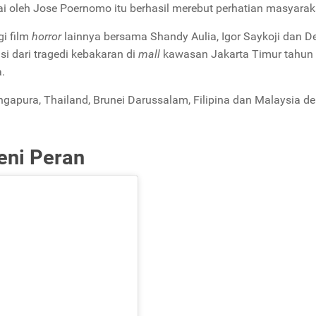
rai oleh Jose Poernomo itu berhasil merebut perhatian masyarak
i film
horror
lainnya bersama Shandy Aulia, Igor Saykoji dan D
rasi dari tragedi kebakaran di
mall
kawasan Jakarta Timur tahun
.
Singapura, Thailand, Brunei Darussalam, Filipina dan Malaysia d
Seni Peran