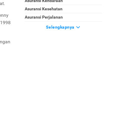
Asuransi Kendaraan
at.
Asuransi Kesehatan
enny
Asuransi Perjalanan
 1998
Selengkapnya
engan