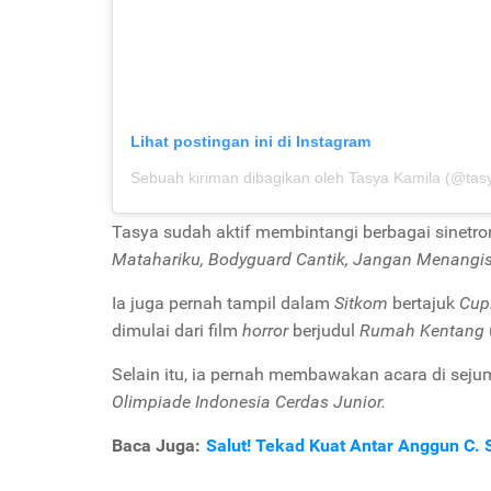
Lihat postingan ini di Instagram
Sebuah kiriman dibagikan oleh Tasya Kamila (@tas
Tasya sudah aktif membintangi berbagai sinetro
Matahariku, Bodyguard Cantik, Jangan Menangis
Ia juga pernah tampil dalam
Sitkom
bertajuk
Cup
dimulai dari film
horror
berjudul
Rumah Kentang
Selain itu, ia pernah membawakan acara di sejum
Olimpiade Indonesia Cerdas Junior.
Baca Juga:
Salut! Tekad Kuat Antar Anggun C. 