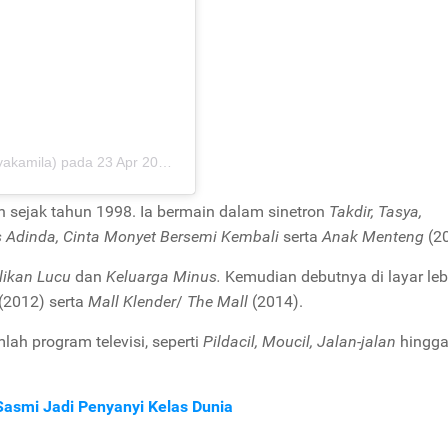
yakamila)
pada
23 Apr 2019 jam 3:10 PDT
n sejak tahun 1998. Ia bermain dalam sinetron
Takdir, Tasya,
 Adinda, Cinta Monyet Bersemi Kembali
serta
Anak Menteng
(2
likan Lucu
dan
Keluarga Minus.
Kemudian debutnya di layar leb
(2012) serta
Mall Klender
/
The Mall
(2014).
lah program televisi, seperti
Pildacil, Moucil, Jalan-jalan
hingg
Sasmi Jadi Penyanyi Kelas Dunia