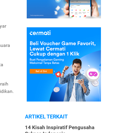
yar
suara
ta
raih
idikan.
ARTIKEL TERKAIT
14 Kisah Inspiratif Pengusaha