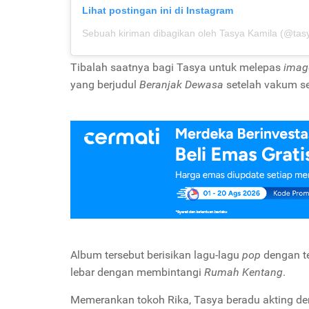
Lihat postingan ini di Instagram
Sebuah kiriman dibagikan oleh Tasya Kamila (@tas
Tibalah saatnya bagi Tasya untuk melepas
imag
yang berjudul
Beranjak Dewasa
setelah vakum s
Album tersebut berisikan lagu-lagu
pop
dengan te
lebar dengan membintangi
Rumah Kentang
.
Memerankan tokoh Rika, Tasya beradu akting den