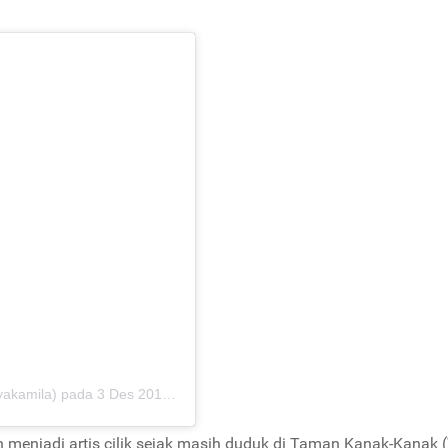
yakamila)
pada
3 Des 2018 jam 3:12 PST
 menjadi artis cilik sejak masih duduk di Taman Kanak-Kanak (