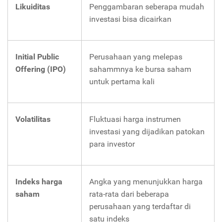
Likuiditas
Penggambaran seberapa mudah
investasi bisa dicairkan
Initial Public
Perusahaan yang melepas
Offering (IPO)
sahammnya ke bursa saham
untuk pertama kali
Volatilitas
Fluktuasi harga instrumen
investasi yang dijadikan patokan
para investor
Indeks harga
Angka yang menunjukkan harga
saham
rata-rata dari beberapa
perusahaan yang terdaftar di
satu indeks