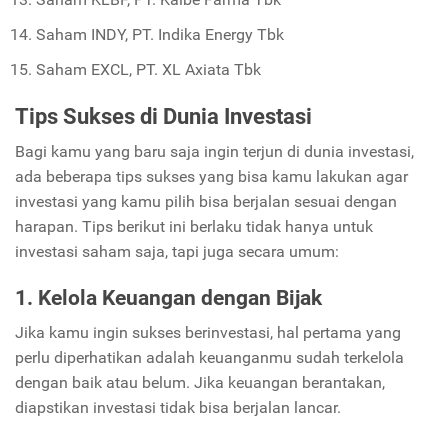
Saham INDY, PT. Indika Energy Tbk
Saham EXCL, PT. XL Axiata Tbk
Tips Sukses di Dunia Investasi
Bagi kamu yang baru saja ingin terjun di dunia investasi,
ada beberapa tips sukses yang bisa kamu lakukan agar
investasi yang kamu pilih bisa berjalan sesuai dengan
harapan. Tips berikut ini berlaku tidak hanya untuk
investasi saham saja, tapi juga secara umum:
1. Kelola Keuangan dengan Bijak
Jika kamu ingin sukses berinvestasi, hal pertama yang
perlu diperhatikan adalah keuanganmu sudah terkelola
dengan baik atau belum. Jika keuangan berantakan,
diapstikan investasi tidak bisa berjalan lancar.