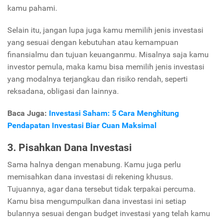
kamu pahami.
Selain itu, jangan lupa juga kamu memilih jenis investasi
yang sesuai dengan kebutuhan atau kemampuan
finansialmu dan tujuan keuanganmu. Misalnya saja kamu
investor pemula, maka kamu bisa memilih jenis investasi
yang modalnya terjangkau dan risiko rendah, seperti
reksadana, obligasi dan lainnya.
Baca Juga:
Investasi Saham: 5 Cara Menghitung
Pendapatan Investasi Biar Cuan Maksimal
3. Pisahkan Dana Investasi
Sama halnya dengan menabung. Kamu juga perlu
memisahkan dana investasi di rekening khusus.
Tujuannya, agar dana tersebut tidak terpakai percuma.
Kamu bisa mengumpulkan dana investasi ini setiap
bulannya sesuai dengan budget investasi yang telah kamu