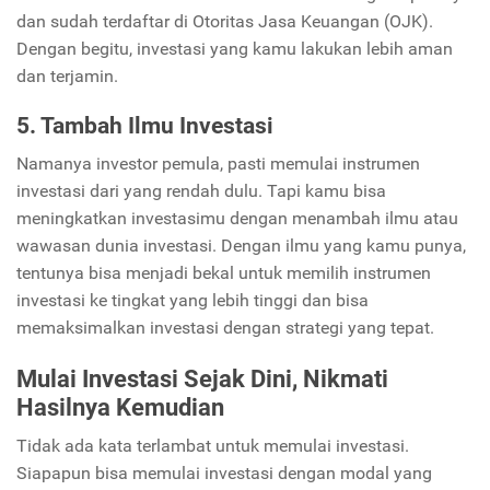
dan sudah terdaftar di Otoritas Jasa Keuangan (OJK).
Dengan begitu, investasi yang kamu lakukan lebih aman
dan terjamin.
5. Tambah Ilmu Investasi
Namanya investor pemula, pasti memulai instrumen
investasi dari yang rendah dulu. Tapi kamu bisa
meningkatkan investasimu dengan menambah ilmu atau
wawasan dunia investasi. Dengan ilmu yang kamu punya,
tentunya bisa menjadi bekal untuk memilih instrumen
investasi ke tingkat yang lebih tinggi dan bisa
memaksimalkan investasi dengan strategi yang tepat.
Mulai Investasi Sejak Dini, Nikmati
Hasilnya Kemudian
Tidak ada kata terlambat untuk memulai investasi.
Siapapun bisa memulai investasi dengan modal yang