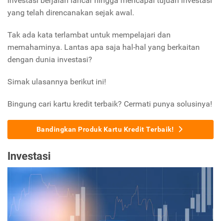
investasi berjalan lancar hingga mencapai tujuan investasi
yang telah direncanakan sejak awal.
Tak ada kata terlambat untuk mempelajari dan
memahaminya. Lantas apa saja hal-hal yang berkaitan
dengan dunia investasi?
Simak ulasannya berikut ini!
Bingung cari kartu kredit terbaik? Cermati punya solusinya!
Bandingkan Produk Kartu Kredit Terbaik!
Investasi