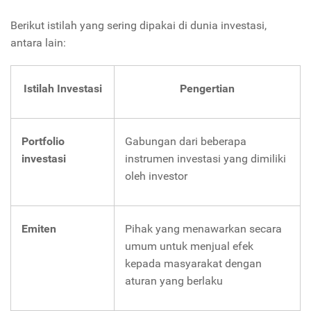
Berikut istilah yang sering dipakai di dunia investasi,
antara lain:
Istilah Investasi
Pengertian
Portfolio
Gabungan dari beberapa
investasi
instrumen investasi yang dimiliki
oleh investor
Emiten
Pihak yang menawarkan secara
umum untuk menjual efek
kepada masyarakat dengan
aturan yang berlaku