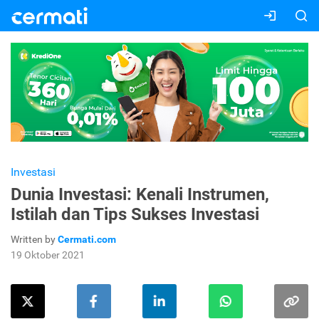
Investasi
Dunia Investasi: Kenali Instrumen,
Istilah dan Tips Sukses Investasi
Written by
Cermati.com
19 Oktober 2021