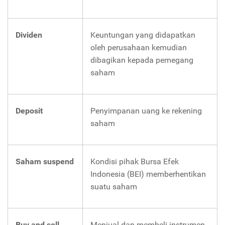
Dividen
Keuntungan yang didapatkan
oleh perusahaan kemudian
dibagikan kepada pemegang
saham
Deposit
Penyimpanan uang ke rekening
saham
Saham suspend
Kondisi pihak Bursa Efek
Indonesia (BEI) memberhentikan
suatu saham
Buy and sell
Menjual dan membeli instrumen