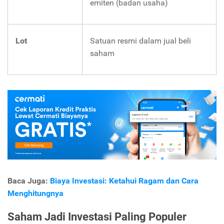
emiten (badan usaha)
Lot
Satuan resmi dalam jual beli
saham
Baca Juga:
Biaya Investasi: Ketahui Ragam dan Cara
Menghitungnya
Saham Jadi Investasi Paling Populer