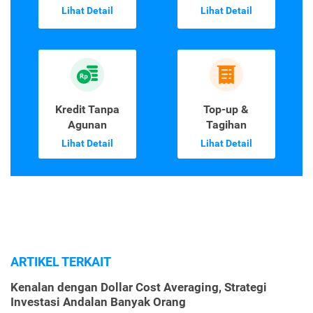
Lihat Detail
Lihat Detail
Kredit Tanpa
Top-up &
Agunan
Tagihan
Lihat Detail
Lihat Detail
ARTIKEL TERKAIT
Kenalan dengan Dollar Cost Averaging, Strategi
Investasi Andalan Banyak Orang