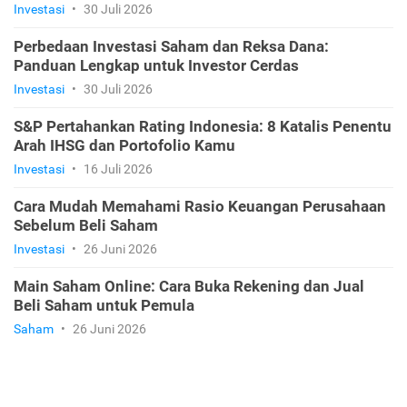
Investasi
•
30 Juli 2026
Perbedaan Investasi Saham dan Reksa Dana:
Panduan Lengkap untuk Investor Cerdas
Investasi
•
30 Juli 2026
S&P Pertahankan Rating Indonesia: 8 Katalis Penentu
Arah IHSG dan Portofolio Kamu
Investasi
•
16 Juli 2026
Cara Mudah Memahami Rasio Keuangan Perusahaan
Sebelum Beli Saham
Investasi
•
26 Juni 2026
Main Saham Online: Cara Buka Rekening dan Jual
Beli Saham untuk Pemula
Saham
•
26 Juni 2026