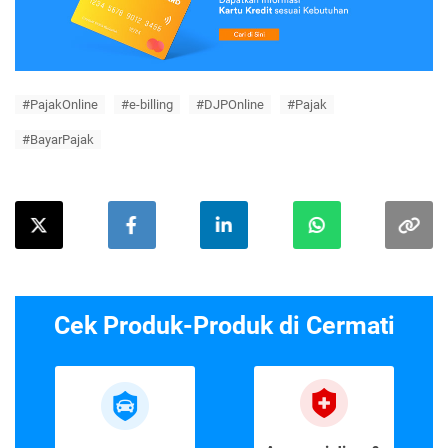
#PajakOnline
#e-billing
#DJPOnline
#Pajak
#BayarPajak
Cek Produk-Produk di Cermati