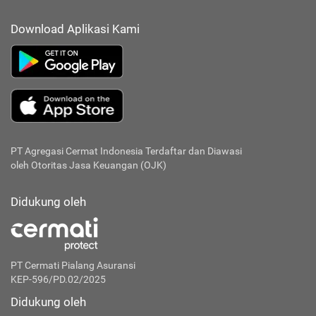
Download Aplikasi Kami
PT Agregasi Cermat Indonesia
Terdaftar dan Diawasi
oleh Otoritas Jasa Keuangan (OJK)
Didukung oleh
PT Cermati Pialang Asuransi
KEP-596/PD.02/2025
Didukung oleh